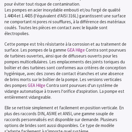
pour éviter tout risque de contamination.
Les pompes en acier inoxydable embouti et/ou forgé de qualité
1.4404 et 1.4435 (l‘équivalent d‘AISI 316L) garantissent une surface
ne comportant ni pores ni soufflures, à la différence des matériaux
coulés. Toutes les pièces en contact avec le liquide sont
électropolies.
Cette pompe est très résistante à la corrosion et au traitement de
surface. Les pompes de la gamme
GEA Hilge
Contra sont pourvues
de turbines ouvertes, ainsi que de diffuseurs ouverts pour les
pompes multicellulaires. Les emplacements des joints toriques du
boîtier et des turbines sont conformes aux critères de conception
hygiénique, avec des zones de contact étanches et une absence
de brins morts sur le boîtier de la pompe. Les versions verticales
des pompes
GEA Hilge
Contra sont pourvues d‘un système de
vidange automatique à travers l‘orifice d‘aspiration. La pompe est
entièrement vidangeable.
Elle se nettoie simplement et facilement en position verticale. En
plus des raccords DIN, ASME et ANSI, une gamme souple de
raccords personnalisés est disponible sur demande. Plusieurs
options de brides sont aussi disponibles. Ce type de modèle
s’adapte facilement à n’importe quel système.