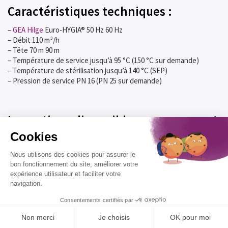
Caractéristiques techniques :
–
GEA Hilge
Euro-HYGIA® 50 Hz 60 Hz
– Débit 110 m³/h
– Tête 70 m 90 m
– Température de service jusqu’à 95 °C (150 °C sur demande)
– Température de stérilisation jusqu’à 140 °C (SEP)
– Pression de service PN 16 (PN 25 sur demande)
Les options disponibles comprennent
:
– Des garnitures mécaniques individuelles en utilisation stérile
– Des garnitures mécaniques doubles (en tandem ou
consécutives)
– Matériau frontal de garniture standard en acier
carbone/inoxydable et SiC/SiC
– Matériau de joint torique standard en EPDM (conforme aux
critères de la FDA)
– Des conceptions et des matériaux supplémentaires sur demande