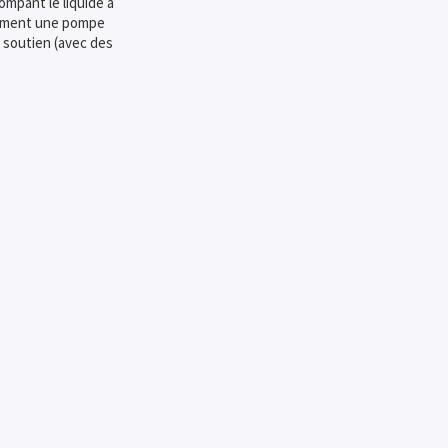
mpant le liquide à
tamment une pompe
 soutien (avec des