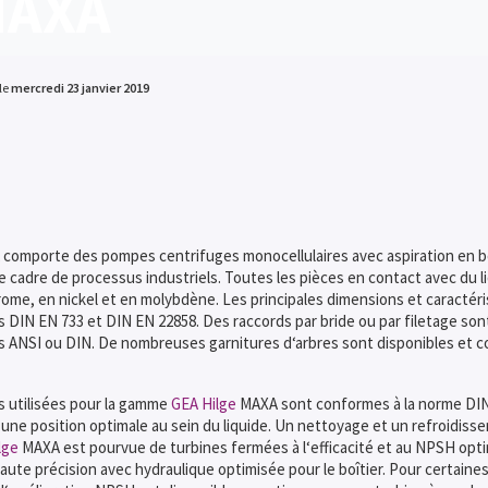
MAXA
le
mercredi 23 janvier 2019
comporte des pompes centrifuges monocellulaires avec aspiration en b
 le cadre de processus industriels. Toutes les pièces en contact avec du
hrome, en nickel et en molybdène. Les principales dimensions et caracté
DIN EN 733 et DIN EN 22858. Des raccords par bride ou par filetage son
NSI ou DIN. De nombreuses garnitures d‘arbres sont disponibles et co
 utilisées pour la gamme
GEA Hilge
MAXA sont conformes à la norme DIN 
 une position optimale au sein du liquide. Un nettoyage et un refroidisse
lge
MAXA est pourvue de turbines fermées à l‘efficacité et au NPSH opti
ute précision avec hydraulique optimisée pour le boîtier. Pour certaine