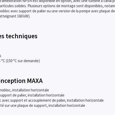
amélioration NPSH est disponible en option, avec une turbine à canal po
articules solides. Plusieurs options de montage sont disponibles, no
loc avec support de palier ou une version de la pompe avec plaque de
tteignant 160 kW).
es techniques
s
 °C (150 °C sur demande)
conception MAXA
obloc, installation horizontale
pport de palier, installation horizontale
avec support et accouplement de palier, installation horizontale
té sur une plaque de support, installation horizontale