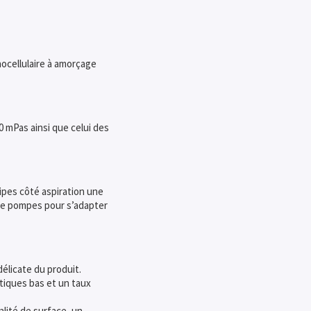
ocellulaire à amorçage
0 mPas ainsi que celui des
pipes côté aspiration une
 de pompes pour s’adapter
licate du produit.
tiques bas et un taux
lité de surface, un