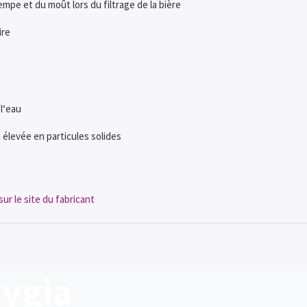
empe et du moût lors du filtrage de la bière
ire
l‘eau
 élevée en particules solides
ur le site du fabricant
ygia