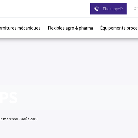
CT
Être rappelé
arnitures mécaniques
Flexibles agro & pharma
Équipements proce
TPS
le
mercredi 7 août 2019