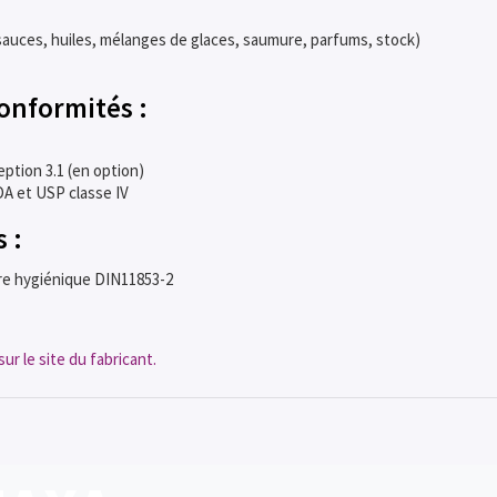
sauces, huiles, mélanges de glaces, saumure, parfums, stock)
conformités :
eption 3.1 (en option)
A et USP classe IV
 :
ure hygiénique DIN11853-2
ur le site du fabricant.