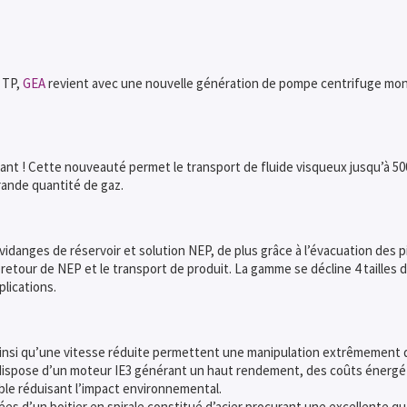
e TP,
GEA
revient avec une nouvelle génération de pompe centrifuge mon
vant ! Cette nouveauté permet le transport de fluide visqueux jusqu’à 50
ande quantité de gaz.
vidanges de réservoir et solution NEP, de plus grâce à l’évacuation des 
 retour de NEP et le transport de produit. La gamme se décline 4 tailles
lications.
nsi qu’une vitesse réduite permettent une manipulation extrêmement dé
dispose d’un moteur IE3 générant un haut rendement, des coûts énergé
ble réduisant l’impact environnemental.
 d’un boitier en spirale constitué d’acier procurant une excellente qua