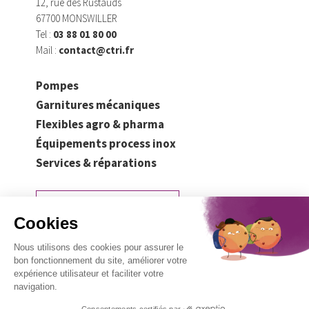
12, rue des Rustauds
67700 MONSWILLER
Tel :
03 88 01 80 00
Mail :
contact@ctri.fr
Pompes
Garnitures mécaniques
Flexibles agro & pharma
Équipements process inox
Services & réparations
Demander un devis
Mentions légales
Politique de confidentialité
Plan du site
CGV