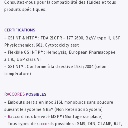
Consultez-nous pour la compatibilité des fluides et tous
produits spécifiques.
CERTIFICATIONS
– GSI NT & NTP® : FDA 21CFR – 177 2600, BgVV type II, USP
Physiochemical 661, Cytotoxicity test
– Flexible GSI NTP® : Hemolysis, European Pharmacopée
3.1.9., USP class VI
– GSI NT® : Conforme à la directive 1935/2004 (selon
température)
RACCORDS
POSSIBLES
– Embouts sertis en inox 316L monoblocs sans soudure
suivant le système NRS® (Non Retention System)
–
Raccord
inox breveté MSP® (Montage sur place)
– Tous types de
raccords
possibles : SMS, DIN, CLAMP, RJT,