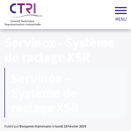
MENU
Servinox - Système
de raclage XSR
Servinox –
Système de
raclage XSR
Publié par
Benjamin Hammann
le
lundi 18 février 2019