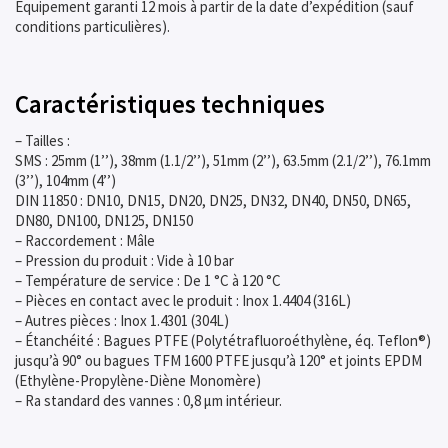
Equipement garanti 12 mois à partir de la date d’expédition (sauf
conditions particulières).
Caractéristiques techniques
– Tailles :
SMS : 25mm (1’’), 38mm (1.1/2’’), 51mm (2’’), 63.5mm (2.1/2’’), 76.1mm
(3’’), 104mm (4’’)
DIN 11850 : DN10, DN15, DN20, DN25, DN32, DN40, DN50, DN65,
DN80, DN100, DN125, DN150
– Raccordement : Mâle
– Pression du produit : Vide à 10 bar
– Température de service : De 1 °C à 120 °C
– Pièces en contact avec le produit : Inox 1.4404 (316L)
– Autres pièces : Inox 1.4301 (304L)
– Étanchéité : Bagues PTFE (Polytétrafluoroéthylène, éq. Teflon®)
jusqu’à 90° ou bagues TFM 1600 PTFE jusqu’à 120° et joints EPDM
(Ethylène-Propylène-Diène Monomère)
– Ra standard des vannes : 0,8 μm intérieur.