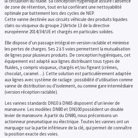
la circulation du fluide. Sa conception hygiénique assure l’absence
de zone de rétention, tout en lui conférant une nettoyabilité
optimale par battement lors des cycles de NEP.
Cette vanne destinée aux circuits véhicule des produits liquides
clairs ou visqueux du groupe 2 (Article 13 de la directive
européenne 2014/34/UE et chargés en particules solides.
Elle dispose d’un passage intégral en version raclable et minimise
les pertes de charges. Ses 2 à 5 voies permettent la mutualisation
de lignes pour plusieurs produits. De conception hygiéniques, cet
équipement est adapté aux lignes distribuant tous types de
fluides, y compris visqueux, chargés et/ou figeant (crèmes,
chocolat, caramel…). Cette solution est particulièrement adaptée
aux lignes avec système de raclage : possibilité d’utilisation comme
vanne de distribution ou d’isolement, ou comme gare intermédiaire
(version réception raclable).
Les vannes standards DN10 à DN65 disposent d’un levier de
manœuvre. Les modèles DN80 et DN100 possèdent un double
levier de manœuvre. A partir du DN80, nous préconisons un
actionneur pneumatique ou électrique. Toutes les vannes ont un
marquage sur la partie inférieure de la clé, qui permet de connaître
la position exacte des voies.