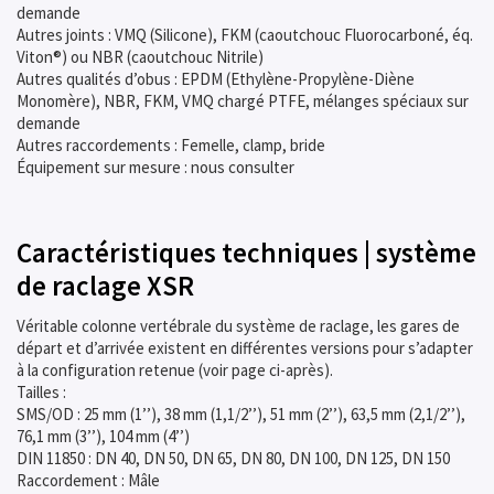
demande
Autres joints : VMQ (Silicone), FKM (caoutchouc Fluorocarboné, éq.
Viton®) ou NBR (caoutchouc Nitrile)
Autres qualités d’obus : EPDM (Ethylène-Propylène-Diène
Monomère), NBR, FKM, VMQ chargé PTFE, mélanges spéciaux sur
demande
Autres raccordements : Femelle, clamp, bride
Équipement sur mesure : nous consulter
Caractéristiques techniques | système
de raclage XSR
Véritable colonne vertébrale du système de raclage, les gares de
départ et d’arrivée existent en différentes versions pour s’adapter
à la configuration retenue (voir page ci-après).
Tailles :
SMS/OD : 25 mm (1’’), 38 mm (1,1/2’’), 51 mm (2’’), 63,5 mm (2,1/2’’),
76,1 mm (3’’), 104 mm (4’’)
DIN 11850 : DN 40, DN 50, DN 65, DN 80, DN 100, DN 125, DN 150
Raccordement : Mâle